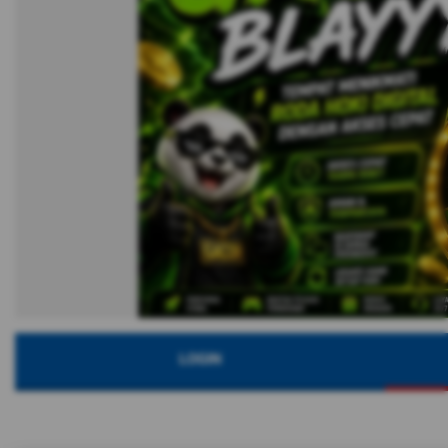
LOGIN