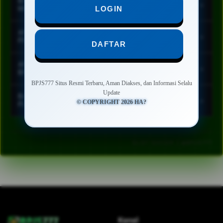
BAGAIMANA JIKA SAYA MENGALAMI KENDALA SAAT
+
perlindungan data untuk menjaga privasi serta
LOGIN
MENGGUNAKAN LAYANAN?
kenyamanan pengguna.
Tim dukungan pelanggan kami siap membantu 24
APAKAH BPJS777 BISA DIAKSES MENGGUNAKAN
+
jam melalui live chat dan pusat bantuan.
PERANGKAT MOBILE?
DAFTAR
Ya. BPJS777 telah dioptimalkan untuk berbagai
APA KEUNTUNGAN MENGGUNAKAN PLATFORM
+
perangkat, termasuk smartphone dan tablet.
BPJS777 DIBANDING YANG LAIN?
Tampilan website akan menyesuaikan ukuran layar
BPJS777 Situs Resmi Terbaru, Aman Diakses, dan Informasi Selalu
Kami fokus pada pengalaman pengguna yang
Update
sehingga tetap nyaman digunakan baik di
BAGAIMANA DENGAN KECEPATAN TRANSAKSI DI
+
cepat, aman, dan dukungan yang responsif.
© COPYRIGHT 2026 HA?
PLATFORM INI?
perangkat mobile maupun desktop.
Kami mengutamakan sistem transaksi yang cepat
dan efisien agar pengguna bisa menikmati layanan
SLOT GACOR | @BPJS777
tanpa kendala.
Kanal